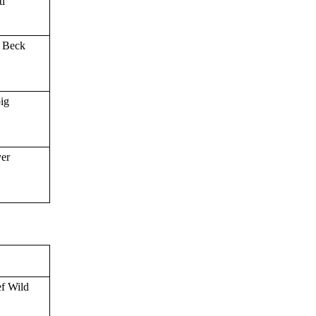
tl
. Beck
ig
er
ef Wild