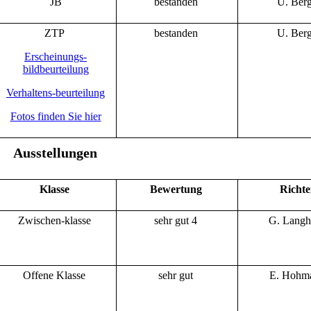
JB
bestanden
U. Ber
ZTP
bestanden
U. Ber
Erscheinungs-
bildbeurteilung
Verhaltens-beurteilung
Fotos finden Sie hier
Ausstellungen
Klasse
Bewertung
Richt
Zwischen-klasse
sehr gut 4
G. Lang
Offene Klasse
sehr gut
E. Hohm