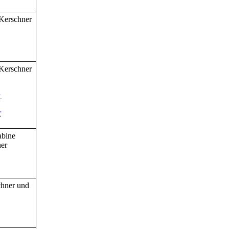
 Kerschner
 Kerschner
r
r
abine
ner
chner und