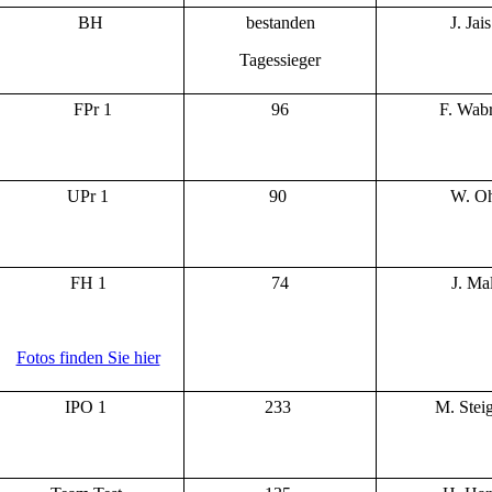
BH
bestanden
J. Jai
Tagessieger
FPr 1
96
F. Wab
UPr 1
90
W. Oh
FH 1
74
J. Ma
Fotos finden Sie hier
IPO 1
233
M. Stei