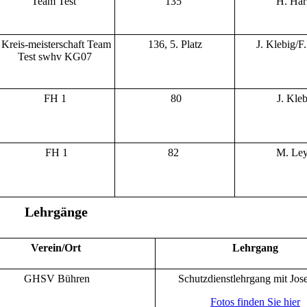
Team Test
135
H. Har
Kreis-meisterschaft Team
136, 5. Platz
J. Klebig/F
Test swhv KG07
FH 1
80
J. Kleb
FH 1
82
M. Ley
Lehrgänge
Verein/Ort
Lehrgang
GHSV Bühren
Schutzdienstlehrgang mit Jos
Fotos finden Sie hier